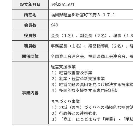
設立年月日
昭和36年6月
所在地
福岡県糟屋郡新宮町下府３-１７-１
640
会員数
役員数
会長（１名）、副会長（２名）、理事（１
職員数
事務局長（１名）、経営指導員（２名）、
関係団体
全国商工会連合会、福岡県商工会連合会、
経営支援事業
１）経営改善普及事業
２）創業・経営革新支援事業
３）経営問題の真因を見つけ解決する提案
４）多面的な支援をする専門家派遣
事業内容
まちづくり事業
１）地域（まち）づくりへの積極的な提言
２）行政等との連携強化
３）「商工」にとどまらず「産業」・「地