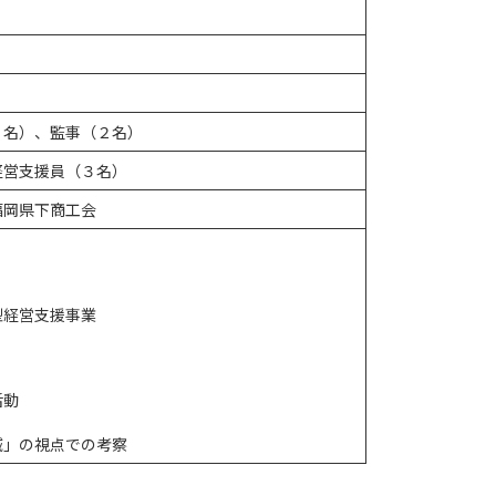
８名）、監事（２名）
経営支援員（３名）
福岡県下商工会
型経営支援事業
活動
域」の視点での考察