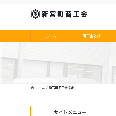
コ
ナ
ン
ビ
テ
ゲ
ン
ー
ツ
シ
へ
ョ
ホーム
商工会とは
ス
ン
キ
に
ッ
移
プ
動
ホーム
新宮町商工会概要
サイトメニュー