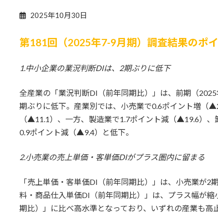
2025年10月30日
第181回（2025年7-9月期）調査結果のポ
1.中小企業の業況判断DIは、2期ぶりに低下
全産業の「業況判断DI（前年同期比）」は、前期（2025年4
期ぶりに低下。産業別では、小売業で0.6ポイント増（▲
（▲11.1）、一方、製造業で1.7ポイント減（▲19.6）、
0.9ポイント減（▲9.4）と低下。
2.小売業の売上単価・客単価DIがプラス圏内に留まる
「売上単価・客単価DI（前年同期比）」は、小売業が2
料・商品仕入単価DI（前年同期比）」は、プラス幅が縮
期比）」に比べ高水準となっており、いずれの産業も高