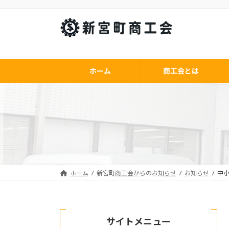
コ
ナ
ン
ビ
テ
ゲ
ン
ー
ツ
シ
へ
ョ
ホーム
商工会とは
ス
ン
キ
に
ッ
移
プ
動
ホーム
新宮町商工会からのお知らせ
お知らせ
中小
サイトメニュー