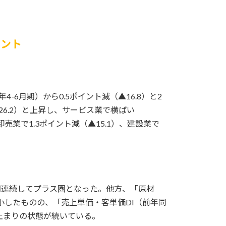
イント
-6月期）から0.5ポイント減（▲16.8）と2
26.2）と上昇し、サービス業で横ばい
卸売業で1.3ポイント減（▲15.1）、建設業で
期連続してプラス圏となった。他方、「原材
小したものの、「売上単価・客単価DI（前年同
止まりの状態が続いている。