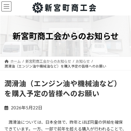
コ
ナ
ン
ビ
テ
ゲ
ン
ー
ツ
シ
へ
ョ
新宮町商工会からのお知らせ
ス
ン
キ
に
ッ
移
プ
動
ホーム
新宮町商工会からのお知らせ
お知らせ
潤滑油（エンジン油や機械油など）を購入予定の皆様へのお願い
潤滑油（エンジン油や機械油など）
を購入予定の皆様へのお願い
2026年5月22日
潤滑油については、日本全体で、昨年とほぼ同量の供給を確保
できています。一方、一部で前年を超える購入が行われることで、