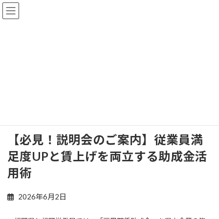
コ
ナ
ン
ビ
テ
ゲ
ン
ー
ツ
シ
へ
ョ
新宮町商工会からのお知らせ
ス
ン
キ
に
ッ
移
プ
動
ホーム
新宮町商工会からのお知らせ
お知らせ
【必見！説明会のご案内】従業員満足度UPと賃上げを両立する助成金活用術
【必見！説明会のご案内】従業員満
足度UPと賃上げを両立する助成金活
用術
2026年6月2日