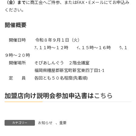
（金）まで
に商工会へご持参、またはFAX・Eメールにてお申込み
ください。
開催概要
開催日時 令和８年９月１日（火）
ｱ､１１時～１２時 ｲ､１５時～１６時 ｳ､１
９時～２０時
開催場所 そぴあしんぐう ２階会議室
福岡県糟屋郡新宮町新宮東四丁目1-1
定 員 各回とも５０名程度(先着順)
加盟店向け説明会参加申込書は
こちら
お知らせ
、
重要
カテゴリー